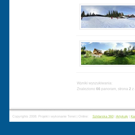
Wyniki wyszukiwania:
Znaleziono
66
panoram, strona
2
z
Copyrights 2008. Projekt i wykonanie Tenet | Online:
Szklarska 360
|
Artykuły
|
Ka