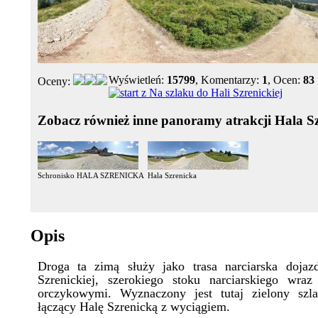
Wyświetleń:
15799
, Komentarzy:
1
, Ocen:
83
Oceny:
Zobacz również inne panoramy atrakcji Hala S
Schronisko HALA SZRENICKA
Hala Szrenicka
Opis
Droga ta zimą służy jako trasa narciarska doja
Szrenickiej, szerokiego stoku narciarskiego wra
orczykowymi. Wyznaczony jest tutaj zielony szla
łączący Halę Szrenicką z wyciągiem.