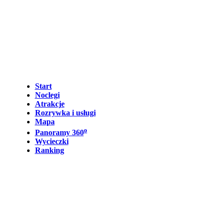
Start
Noclegi
Atrakcje
Rozrywka i usługi
Mapa
o
Panoramy 360
Wycieczki
Ranking