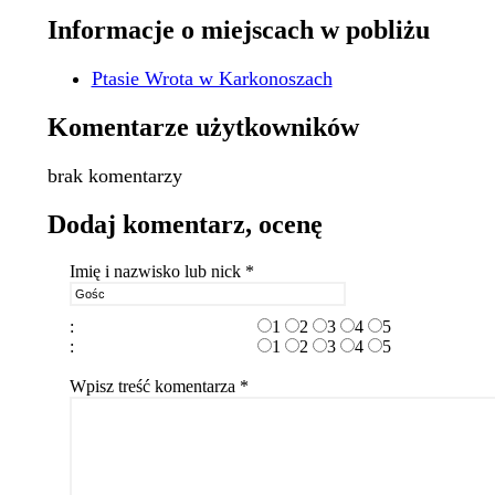
Informacje o miejscach w pobliżu
Ptasie Wrota w Karkonoszach
Komentarze użytkowników
brak komentarzy
Dodaj komentarz, ocenę
Imię i nazwisko lub nick *
:
1
2
3
4
5
:
1
2
3
4
5
Wpisz treść komentarza *