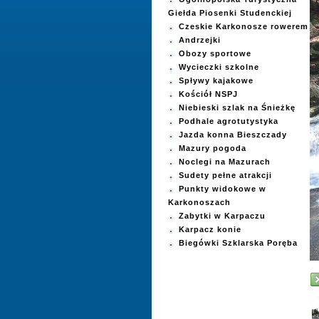
Giełda Piosenki Studenckiej
Czeskie Karkonosze rowerem
Andrzejki
Obozy sportowe
Wycieczki szkolne
Spływy kajakowe
Kościół NSPJ
Niebieski szlak na Śnieżkę
Podhale agrotutystyka
Jazda konna Bieszczady
Mazury pogoda
Noclegi na Mazurach
Sudety pełne atrakcji
Punkty widokowe w
Karkonoszach
Zabytki w Karpaczu
Karpacz konie
Biegówki Szklarska Poręba