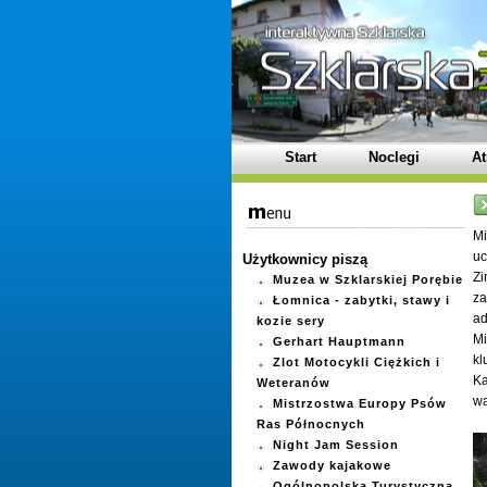
Start
Noclegi
At
Mi
uc
Użytkownicy piszą
Z
Muzea w Szklarskiej Porębie
za
Łomnica - zabytki, stawy i
ad
kozie sery
Mi
Gerhart Hauptmann
kl
Zlot Motocykli Ciężkich i
Ka
Weteranów
wa
Mistrzostwa Europy Psów
Ras Północnych
Night Jam Session
Zawody kajakowe
Ogólnopolska Turystyczna