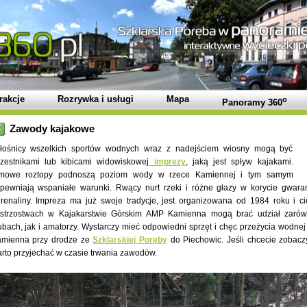
rakcje
Rozrywka i usługi
Mapa
o
Panoramy 360
Zawody kajakowe
łośnicy wszelkich sportów wodnych wraz z nadejściem wiosny mogą być
zestnikami lub kibicami widowiskowej
imprezy
, jaką jest spływ kajakami.
imowe roztopy podnoszą poziom wody w rzece Kamiennej i tym samym
pewniają wspaniałe warunki. Rwący nurt rzeki i różne głazy w korycie gwara
renaliny. Impreza ma już swoje tradycje, jest organizowana od 1984 roku i 
strzostwach w Kajakarstwie Górskim AMP Kamienna mogą brać udział zarów
ubach, jak i amatorzy. Wystarczy mieć odpowiedni sprzęt i chęc przeżycia wodne
mienna przy drodze ze
Szklarskiej Poręby
do Piechowic. Jeśli chcecie zobacz
rto przyjechać w czasie trwania zawodów.