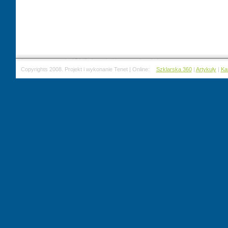
Copyrights 2008. Projekt i wykonanie Tenet | Online:
Szklarska 360
|
Artykuły
|
Ka