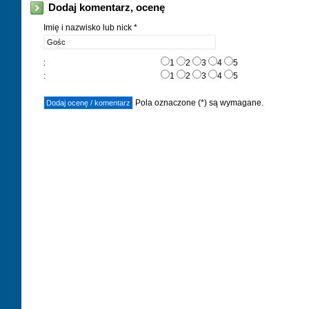
Dodaj komentarz, ocenę
Imię i nazwisko lub nick *
:
1
2
3
4
5
:
1
2
3
4
5
Pola oznaczone (*) są wymagane.