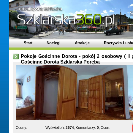
Start
Noclegi
Atrakcje
Rozrywka i usłu
Pokoje Gościnne Dorota - pokój 2 osobowy ( II p
Gościnne Dorota Szklarska Poręba
Oceny:
Wyświetleń:
2674
, Komentarzy:
0
, Ocen: