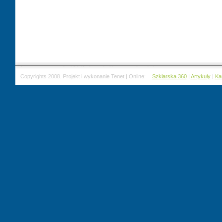
Copyrights 2008. Projekt i wykonanie Tenet | Online:
Szklarska 360
|
Artykuły
|
Ka