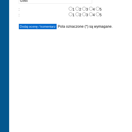
:
1
2
3
4
5
:
1
2
3
4
5
Pola oznaczone (*) są wymagane.