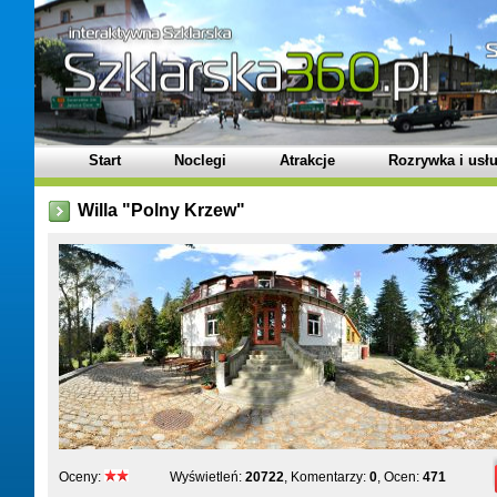
Start
Noclegi
Atrakcje
Rozrywka i usłu
Willa "Polny Krzew"
Oceny:
Wyświetleń:
20722
, Komentarzy:
0
, Ocen:
471