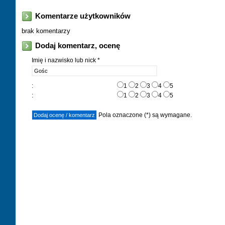
Komentarze użytkowników
brak komentarzy
Dodaj komentarz, ocenę
Imię i nazwisko lub nick *
:
1
2
3
4
5
:
1
2
3
4
5
Pola oznaczone (*) są wymagane.