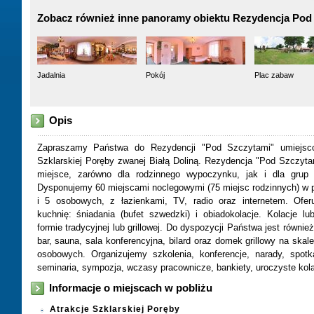
Zobacz również inne panoramy obiektu Rezydencja Pod
Jadalnia
Pokój
Plac zabaw
Opis
Zapraszamy Państwa do Rezydencji "Pod Szczytami" umiejsc
Szklarskiej Poręby zwanej Białą Doliną. Rezydencja "Pod Szczyt
miejsce, zarówno dla rodzinnego wypoczynku, jak i dla grup 
Dysponujemy 60 miejscami noclegowymi (75 miejsc rodzinnych) w po
i 5 osobowych, z łazienkami, TV, radio oraz internetem. Ofer
kuchnię: śniadania (bufet szwedzki) i obiadokolacje. Kolacje lu
formie tradycyjnej lub grillowej. Do dyspozycji Państwa jest również
bar, sauna, sala konferencyjna, bilard oraz domek grillowy na skal
osobowych. Organizujemy szkolenia, konferencje, narady, spotka
seminaria, sympozja, wczasy pracownicze, bankiety, uroczyste kolac
Informacje o miejscach w pobliżu
Atrakcje Szklarskiej Poręby