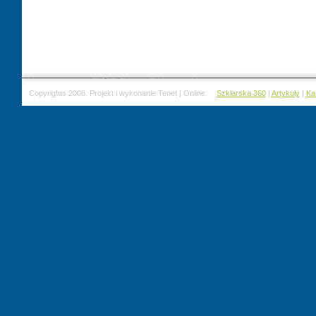
Copyrights 2008. Projekt i wykonanie Tenet | Online:
Szklarska 360
|
Artykuły
|
Ka